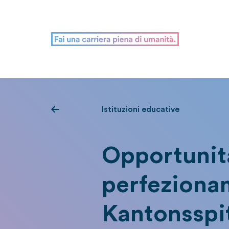
Istituzioni educative
Opportunit
perfezionam
Kantonsspit