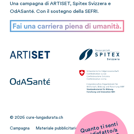
Una campagna di ARTISET, Spitex Svizzera e
OdASanté. Con il sostegno della SEFRI.
© 2026 cure-lungadurata.ch
Quant
o ti senti
s
disfatt
nel tu
o lav
or
Campagna
Materiale pubblicitario
Media
o/a