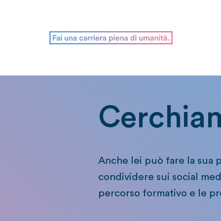
Cerchiam
Anche lei può fare la sua 
condividere sui social medi
percorso formativo e le pr