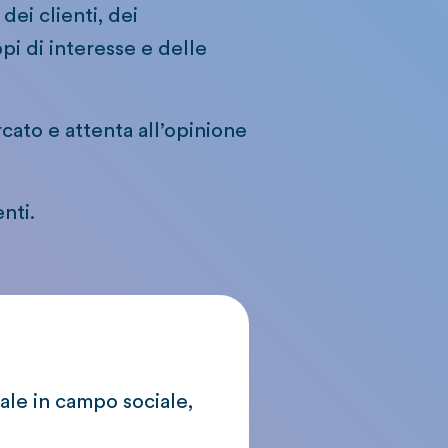
dei clienti, dei
ppi di interesse e delle
cato e attenta all’opinione
nti.
nale in campo sociale,