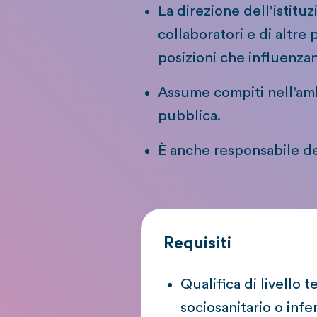
La direzione dell’istituz
collaboratori e di altre 
posizioni che influenzano
Assume compiti nell’amb
pubblica.
È anche responsabile del
Requisiti
Qualifica di livello 
sociosanitario o infe