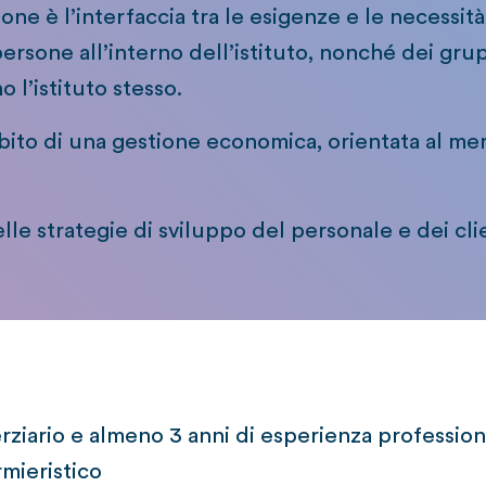
ione è l’interfaccia tra le esigenze e le necessità 
persone all’interno dell’istituto, nonché dei gru
 l’istituto stesso.
ito di una gestione economica, orientata al mer
le strategie di sviluppo del personale e dei clie
terziario e almeno 3 anni di esperienza professio
rmieristico