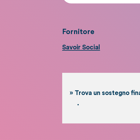
Fornitore
Savoir Social
» Trova un sostegno fin
.